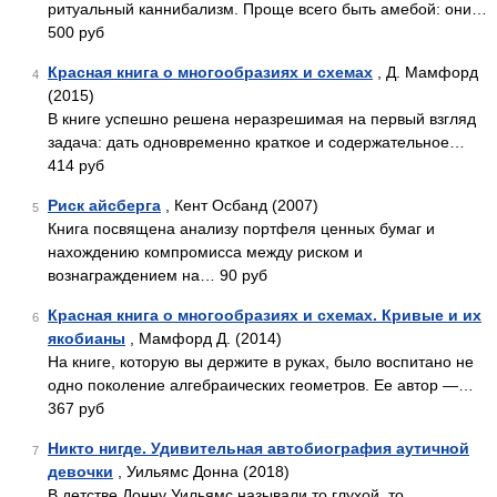
ритуальный каннибализм. Проще всего быть амебой: они…
500 руб
Красная книга о многообразиях и схемах
, Д. Мамфорд
4
(2015)
В книге успешно решена неразрешимая на первый взгляд
задача: дать одновременно краткое и содержательное…
414 руб
Риск айсберга
, Кент Осбанд (2007)
5
Книга посвящена анализу портфеля ценных бумаг и
нахождению компромисса между риском и
вознаграждением на… 90 руб
Красная книга о многообразиях и схемах. Кривые и их
6
якобианы
, Мамфорд Д. (2014)
На книге, которую вы держите в руках, было воспитано не
одно поколение алгебраических геометров. Ее автор —…
367 руб
Никто нигде. Удивительная автобиография аутичной
7
девочки
, Уильямс Донна (2018)
В детстве Донну Уильямс называли то глухой, то