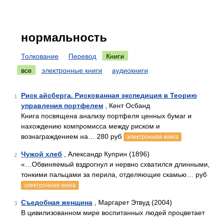
нормальность
Толкование
Перевод
Книги
все
электронные книги
аудиокниги
Риск айсберга. Рискованная экспедиция в Теорию
1
управления портфелем
, Кент Осбанд
Книга посвящена анализу портфеля ценных бумаг и
нахождению компромисса между риском и
вознаграждением на… 280 руб
электронная книга
Чужой хлеб
, Александр Куприн (1896)
2
«…Обвиняемый вздрогнул и нервно схватился длинными,
тонкими пальцами за перила, отделяющие скамью… руб
электронная книга
Съедобная женщина
, Маргарет Этвуд (2004)
3
В цивилизованном мире воспитанных людей процветает