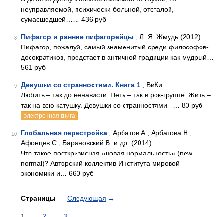
неуправляемой, психически больной, отсталой,
сумасшедшей…… 436 руб
Пифагор и ранние пифагорейцы
, Л. Я. Жмудь (2012)
8
Пифагор, пожалуй, самый знаменитый среди философов-
досократиков, предстает в античной традиции как мудрый…
561 руб
Девушки со странностями. Книга 1
, ВиКи
9
Любить – так до ненависти. Петь – так в рок-группе. Жить –
так на всю катушку. Девушки со странностями –… 80 руб
электронная книга
Глобальная перестройка
, Арбатов А., Арбатова Н.,
10
Афонцев С., Барановский В. и др. (2014)
Что такое посткризисная «новая нормальность» (new
normal)? Авторский коллектив Института мировой
экономики и… 660 руб
Страницы
Следующая
→
1
2
3